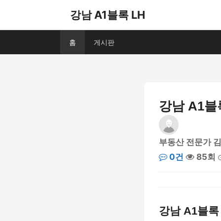
강남 A1블록 LH
홈
게시판
강남 A1블
부동산 전문가 
0건
85회
강남 A1블록