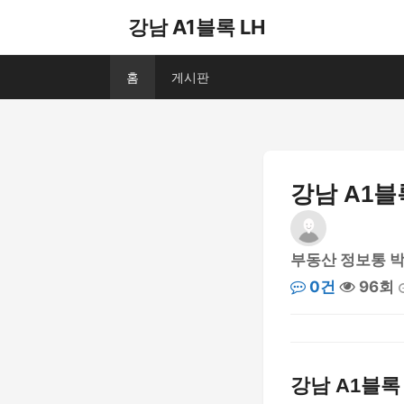
강남 A1블록 LH
홈
게시판
강남 A1블
부동산 정보통 
0건
96회
강남 A1블록