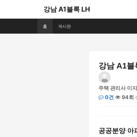
강남 A1블록 LH
홈
게시판
강남 A1블
주택 관리사 이
0건
94회
공공분양 아파