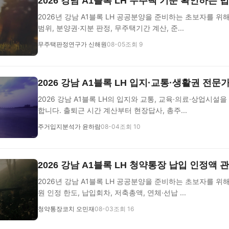
2026 강남 A1블록 LH 무주택 기준 확인하는 
2026년 강남 A1블록 LH 공공분양을 준비하는 초보자를 
범위, 분양권·지분 판정, 무주택기간 계산, 준...
무주택판정연구가 신해원
08-05
조회 9
2026 강남 A1블록 LH 입지·교통·생활권 전문
2026 강남 A1블록 LH의 입지와 교통, 교육·의료·상업시설을
합니다. 출퇴근 시간 계산부터 현장답사, 총주...
주거입지분석가 윤하람
08-04
조회 10
2026 강남 A1블록 LH 청약통장 납입 인정액 
2026년 강남 A1블록 LH 공공분양을 준비하는 초보자를 위해
원 인정 한도, 납입회차, 저축총액, 연체·선납 ...
청약통장코치 오민재
08-03
조회 16