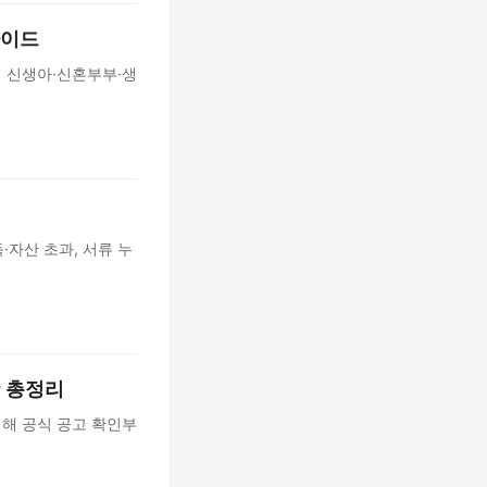
가이드
해 신생아·신혼부부·생
득·자산 초과, 서류 누
항 총정리
위해 공식 공고 확인부