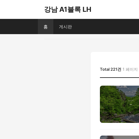
강남 A1블록 LH
홈
게시판
Total 221건
1 페이지