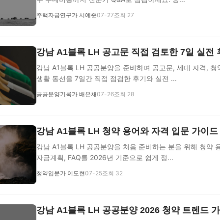
주택자금연구가 서예준
07-27
조회 27
강남 A1블록 LH 공고문 직접 검토한 7일 실전
강남 A1블록 LH 공공분양을 준비하며 공고문, 세대 자격, 
생활 동선을 7일간 직접 점검한 후기와 실전 ...
공공분양기록가 배은채
07-26
조회 28
강남 A1블록 LH 청약 용어와 자격 입문 가이드
강남 A1블록 LH 공공분양을 처음 준비하는 분을 위해 청약 용
자금계획, FAQ를 2026년 기준으로 쉽게 정...
청약입문가 이도현
07-25
조회 32
강남 A1블록 LH 공공분양 2026 청약 트렌드 