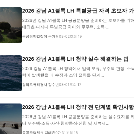
2026 강남 A1블록 LH 특별공급 자격 초보자 
2026년 강남 A1블록 LH 공공분양을 준비하는 초보자를 위
애최초·다자녀 특별공급 차이와 무주택, 소득·...
공공청약길잡이 문가람
08-02
조회 19
2026 강남 A1블록 LH 청약 실수 해결하는 법
2026 강남 A1블록 LH 청약에서 입력 오류, 무주택 판정, 소
락이 발생했을 때 수정과 소명 절차를 단계...
청약오류해결사 정수빈
08-01
조회 17
2026 강남 A1블록 LH 청약 전 단계별 확인사
2026년 강남 A1블록 LH 공공분양을 준비하는 실수요자를 
터 무주택·소득·자산·청약통장·신청 및 서류제...
공공주택체크 김태윤
07-31
조회 18