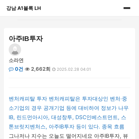
강남 A1블록 LH
홈
아주IB투자
게시판
소라연
0건
2,662회
2025.02.28 04:01
벤처캐피탈 투자 벤처캐피탈은 투자대상인 벤처·중
소기업의 경우 공개기업 등에 대비하여 정보가 나우
IB, 린드먼아시아, 대성창투, DSC인베스트먼트, 스
톤브릿지벤처스, 아주IB투자 등이 있다. 종목 흐름
그나저나 지수는 오늘도 떨어지네요 아주IB투자, 뷰