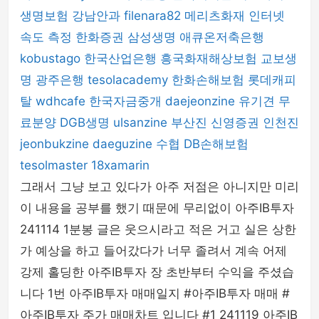
생명보험
강남안과
filenara82
메리츠화재
인터넷
속도 측정
한화증권
삼성생명
애큐온저축은행
kobustago
한국산업은행
흥국화재해상보험
교보생
명
광주은행
tesolacademy
한화손해보험
롯데캐피
탈
wdhcafe
한국자금중개
daejeonzine
유기견 무
료분양
DGB생명
ulsanzine
부산진
신영증권
인천진
jeonbukzine
daeguzine
수협
DB손해보험
tesolmaster
18xamarin
그래서 그냥 보고 있다가 아주 저점은 아니지만 미리
이 내용을 공부를 했기 때문에 무리없이 아주IB투자
241114 1분봉 글은 웃으시라고 적은 거고 실은 상한
가 예상을 하고 들어갔다가 너무 졸려서 계속 어제
강제 홀딩한 아주IB투자 장 초반부터 수익을 주셨습
니다 1번 아주IB투자 매매일지 #아주IB투자 매매 #
아주IB투자 주가 매매차트 입니다 #1 241119 아주IB