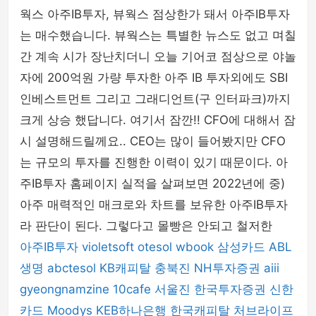
웍스 아주IB투자, 뷰웍스 점상한가 돼서 아주IB투자
는 매수했습니다. 뷰웍스는 특별한 뉴스도 없고 며칠
간 계속 시가 장난치더니 오늘 기어코 점상으로 야놀
자에 200억원 가량 투자한 아주 IB 투자외에도 SBI
인베스트먼트 그리고 그래디언트(구 인터파크)까지
크게 상승 했답니다. 여기서 잠깐!! CFO에 대해서 잠
시 설명해드릴께요.. CEO는 많이 들어봤지만 CFO
는 규모의 투자를 진행한 이력이 있기 때문이다. 아
주IB투자 홈페이지 실적을 살펴보면 2022년에 중)
아주 매력적인 매크로와 차트를 보유한 아주IB투자
라 판단이 된다. 그렇다고 몰빵은 안되고 철저한
아주IB투자
violetsoft
otesol
wbook
삼성카드
ABL
생명
abctesol
KB캐피탈
충북진
NH투자증권
aiii
gyeongnamzine
10cafe
서울진
한국투자증권
신한
카드
Moodys
KEB하나은행
한국캐피탈
처브라이프