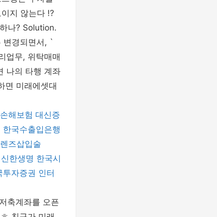
이지 않는다 !?
 Solution.
 변경되면서, `
리업무, 위탁매매
면 나의 타행 계좌
력하면 미래에셋대
손해보험
대신증
u
한국수출입은행
렌즈삽입술
신한생명
한국시
국투자증권
인터
금저축계좌를 오픈
ㅎㅎ 친구가 미래