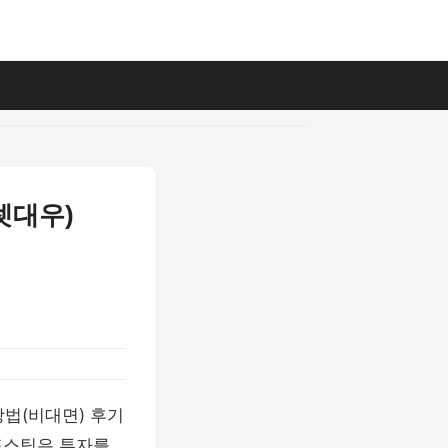
셋대우)
법(비대면) 후기
포스팅은 투자를