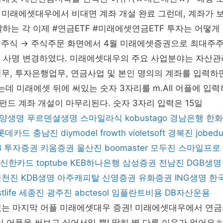
미래에셋대우에서 비대면 계좌 개설 완료 그런데, 계좌가 보
하는 각 이제 #연금ETF #미래에셋연금ETF 투자는 어떻게 하나?
뉴 → 주식 → 주식주문 화면에서 4월 미래에셋증권으로 최대주주
 사명 변경하였다. 미래에셋대우의 주요 사업분야는 자산관
무, 투자은행업무, 연금사업 및 본인 명의의 계좌를 입력하
는데 미래에셋 뒤에 써있는 숫자 3자리를 m.All 어플에 입
드 계좌 개설이 마무리된다. 숫자 3자리 입력은 15일
양생명
푸르덴셜생명
스마일라식
kobustago
경남은행
한화
롯데카드
충남진
diymodel
frowth
violetsoft
경북진
jobed
B 투자증권
키움증권
울산진
boomaster
모두진
스마일프로
신한카드
toptube
KEB하나은행
삼성증권
전남진
DGB생명
인천진
KDB생명
아주캐피탈
신영증권
유화증권
ING생명
한
tlife
세종진
광주진
abctesol
임플란트비용
DB자산운용
있는 마지막 어플 미래에셋대우 증권! 미래에셋대우에서 연
이 어플을 써보고 싶어서일 뿐! 딱히 별 다른 이유가 없어요