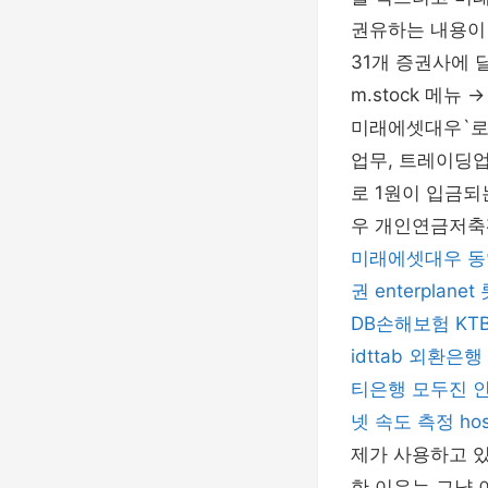
권유하는 내용이 
31개 증권사에 달
m.stock 메
미래에셋대우`로
업무, 트레이딩업
로 1원이 입금되
우 개인연금저축펀
미래에셋대우
동
권
enterplanet
DB손해보험
KT
idttab
외환은행
티은행
모두진
넷 속도 측정
hos
제가 사용하고 
한 이유는 그냥 