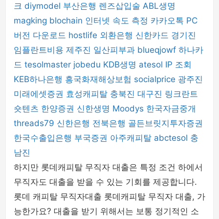
크
diymodel
부산은행
렌즈삽입술
ABL생명
magking
blochain
인터넷 속도 측정
카카오톡 PC
버전 다운로드
hostlife
외환은행
신한카드
경기진
임플란트비용
제주진
일산피부과
blueqjowf
하나카
드
tesolmaster
jobedu
KDB생명
atesol
IP 조회
KEB하나은행
흥국화재해상보험
socialprice
광주진
미래에셋증권
효성캐피탈
충북진
대구진
링크란트
숏텐츠
한양증권
신한생명
Moodys
한국자금중개
threads79
신한은행
전북은행
골든브릿지투자증권
한국수출입은행
부국증권
아주캐피탈
abctesol
충
남진
하지만 롯데캐피탈 무직자 대출은 특정 조건 하에서
무직자도 대출을 받을 수 있는 기회를 제공합니다.
롯데 캐피탈 무직자대출 롯데캐피탈 무직자 대출, 가
능한가요? 대출을 받기 위해서는 보통 정기적인 소